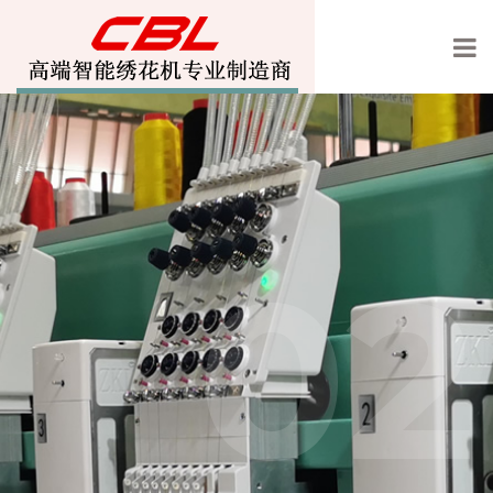
01
02
宝轮绣花机欢迎你的光临
高速智能绣花机专业制造
商
,高速绣花机,刺绣机,单头机,玩具绣花机,墙布绣花机,沙发绣花机,激光绣花机