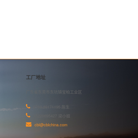
工厂地址
广东省东莞市东坑镇宝柏工业区
0769-89171195 陈生
15220695427 梁小姐
cbl@cblchina.com