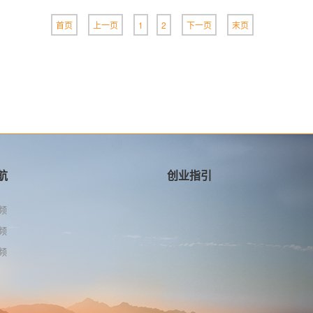
首页
上一页
1
2
下一页
末页
航
创业指引
频
频
频