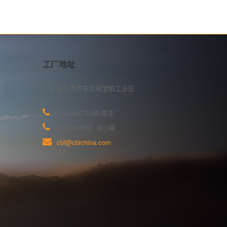
工厂地址
广东省东莞市东坑镇宝柏工业区
0769-89171195 陈生
15220695427 梁小姐
cbl@cblchina.com