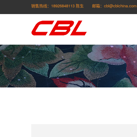
销售热线：18926848113 陈生
邮箱：cbl@cblchina.com