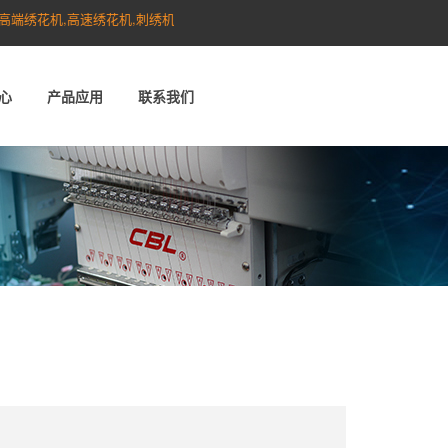
花机,高速绣花机,刺绣机,单头机,玩具绣花机,墙布绣花机,沙发绣花机,激光绣花机
心
产品应用
联系我们