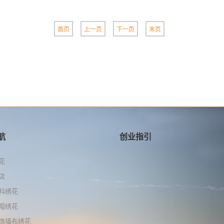
首页
上一页
下一页
末页
航
创业指引
花
店
料绣花
帽绣花
饰墙布绣花