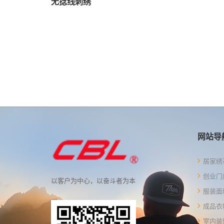
无捻线刺绣
网站导
居家绣
创业门
以客户为中心，以奋斗者为本
服装面
成品衣
室内装