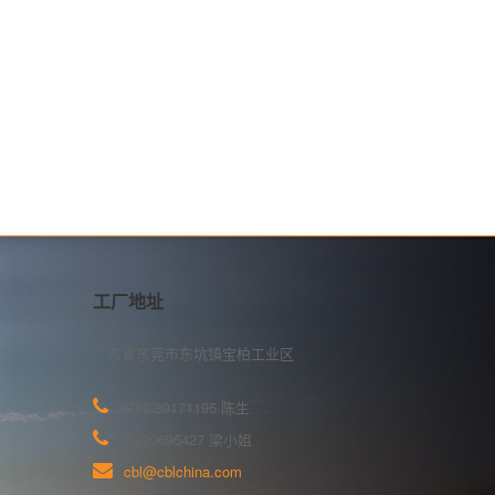
工厂地址
广东省东莞市东坑镇宝柏工业区
0769-89171195 陈生
15220695427 梁小姐
cbl@cblchina.com