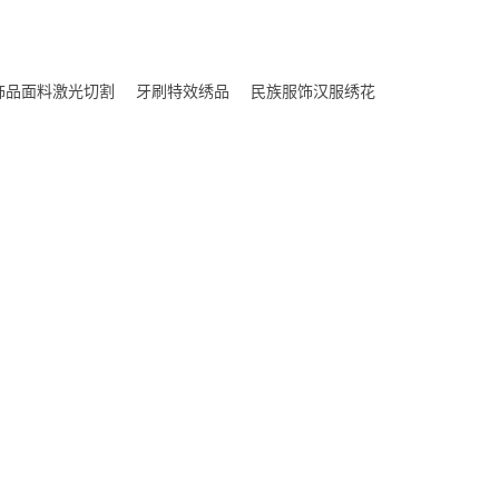
饰品面料激光切割
牙刷特效绣品
民族服饰汉服绣花