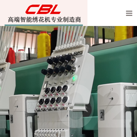
01
02
宝轮绣花机欢迎你的光临
高速智能绣花机专业制造
商
,激光绣花机,电热丝绣花机,盘带绣花机