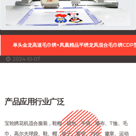
型系列
高速粗线绣+多色绳绣绣花机CP系列
2024-06-06
产品应用行业广泛
宝轮绣花机适合服装，鞋帽，箱包、手袋、墙布、T恤、毛
巾、高尔夫球袋、鞋、帽、袜子、窗帘、内衣、徽章、运动