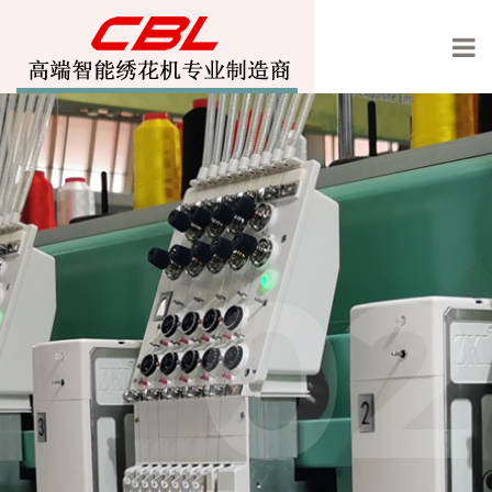
01
02
宝轮绣花机欢迎你的光临
高速智能绣花机专业制造
商
,刺绣机,单头机,玩具绣花机,墙布绣花机,沙发绣花机,激光绣花机,电热丝绣