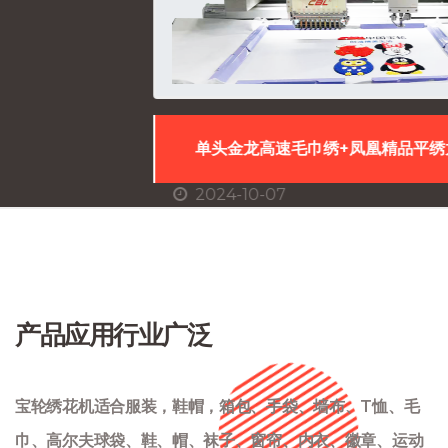
单头金龙高速毛巾绣+凤凰精品平绣龙凤混合毛巾绣CDP
2024-10-07
产品应用行业广泛
宝轮绣花机适合服装，鞋帽，箱包、手袋、墙布、T恤、毛
巾、高尔夫球袋、鞋、帽、袜子、窗帘、内衣、徽章、运动