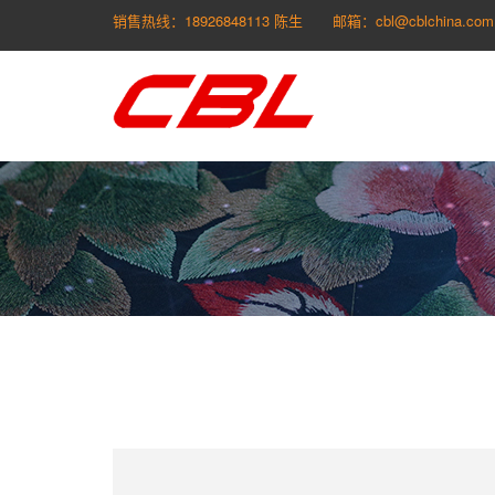
销售热线：18926848113 陈生
邮箱：cbl@cblchina.com