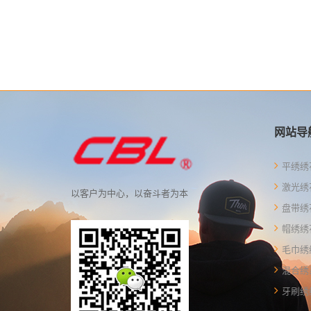
网站导
平绣绣
激光绣
以客户为中心，以奋斗者为本
盘带绣
帽绣绣
毛巾绣
混合绣
牙刷绣