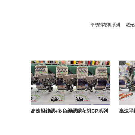
平绣绣花机系列
激光
高速粗线绣+多色绳绣绣花机CP系列
高速平