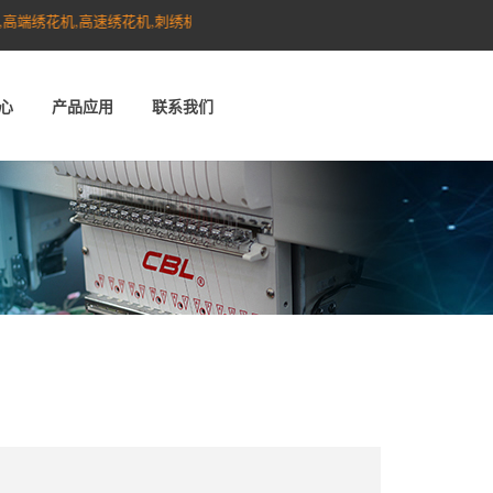
花机,高速绣花机,刺绣机,单头机,玩具绣花机,墙布绣花机,沙发绣花机,激光绣花
心
产品应用
联系我们