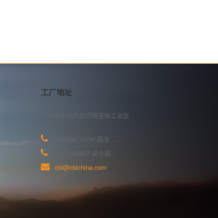
工厂地址
广东省东莞市东坑镇宝柏工业区
0769-89171195 陈生
15220695427 梁小姐
cbl@cblchina.com