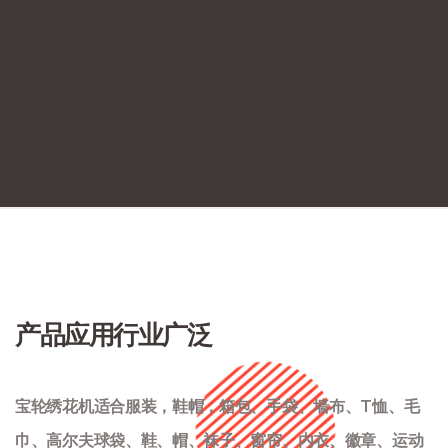
单头金龙高速毛巾绣+凤凰精品平绣龙凤混合毛巾绣CDP
2024-10-07
产品应用行业广泛
宝轮绣花机适合服装，鞋帽，箱包、手袋、墙布、T恤、毛
巾、高尔夫球袋、鞋、帽、袜子、窗帘、内衣、徽章、运动