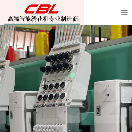
01
02
宝轮绣花机欢迎你的光临
高速智能绣花机专业制造
商
,高速绣花机,刺绣机,单头机,玩具绣花机,墙布绣花机,沙发绣花机,激光绣花